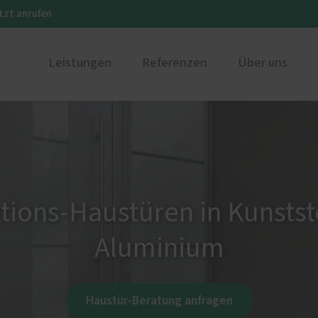
tzt anrufen
Leistungen
Referenzen
Über uns
r
Karriere
Restaurierung
Unsere 
E Aluminium
tions-Haustüren in Kunstst
Aluminium
e
rung für Fenster und
üren
Haustür-Beratung anfragen