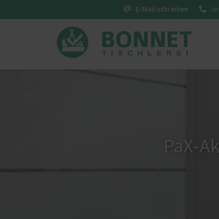
E-Mail schreiben
Je
Innenausbau
Heiko Bonnet - meine
Fenste
Geschichte
Küchen - Qualität, die begeistert
K-LIN
Zimmertüren – Innentüren
Treppen - hochwertig gefertigt
PaX-Ak
Möbel - maßgeschneidert und
passgenau
Sonnenschutz
Servic
Insektenschutz von PaX
Förde
Haust