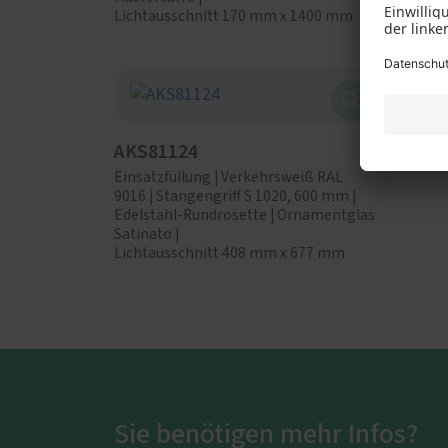
Lichtausschnitt 170 mm x 1400 mm
Lichta
AKS81124
Einsatzfüllung | Verkehrsweiß RAL
9016 | Stangengriff S 1020, 600 mm |
Edelstahl-Rundrosette | Ornamentglas
Satinato |
Lichtausschnitt 408 mm x 677 mm
Sie benötigen mehr Infos?