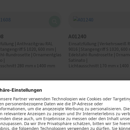
08
A01240
füllung | Anthrazitgrau RAL
Einsatzfüllung | Verkehrsweiß 
Stangengriff S 1020, 600 mm |
9016 | Stangengriff S 1020, 600
ahl-Rundrosette | Ornamentglas
Edelstahl-Rundrosette | Ornam
o |
Satinato |
usschnitt 280 mm x 1400 mm
Lichtausschnitt 170 mm x 140
08
AKS81104
füllung | Verkehrsweiß RAL
Einsatzfüllung | Verkehrsweiß 
Stangengriff S 1020, 600 mm |
9016 | Stangengriff S 1020, 600
ahl-Rundrosette | Ornamentglas
Edelstahl-Rundrosette | Klarglas
o |
Lichtausschnitt 420 mm x 109