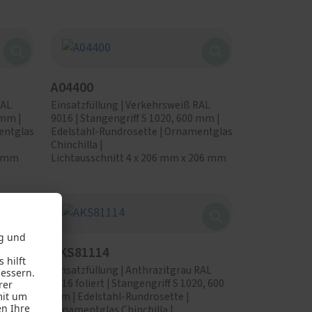
A04400
RAL
Einsatzfüllung | Verkehrsweiß RAL
 mm |
9016 | Stangengriff S 1020, 600 mm |
entglas
Edelstahl-Rundrosette | Ornamentglas
Chinchilla |
0 mm
Lichtausschnitt 4 x 206 mm x 206 mm
AKS81114
RAL
Einsatzfüllung | Anthrazitgrau RAL
 mm |
7016 foliert | Stangengriff S 1020, 600
 |
mm | Edelstahl-Rundrosette |
0 mm
Ornamentglas Chinchilla |