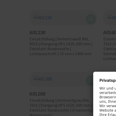
A01230
A016
Einsatzfüllung | Verkehrsweiß RAL
Einsatz
9016 | Stangengriff S 1020, 600 mm |
7016 | 
Edelstahl-Rundrosette |
Edelst
Lichtausschnitt 170 mm x 1400 mm
Satinat
Lichta
A01208
A043
Einsatzfüllung | Anthrazitgrau RAL
Einsatz
7016 | Stangengriff S 1020, 600 mm |
9016 | 
Edelstahl-Rundrosette | Ornamentglas
Edelst
Mastercarré |
Satinat