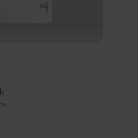
k
rn.