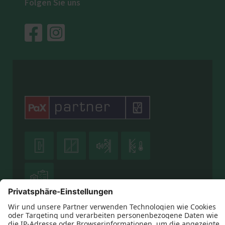
Folgen Sie uns




