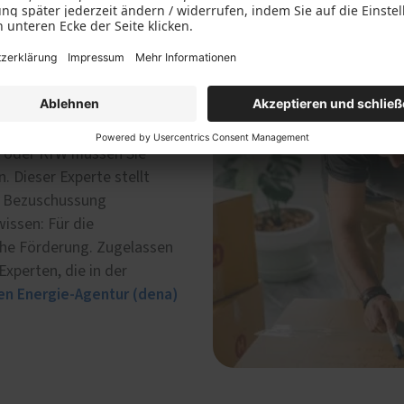
keine
A oder KfW müssen Sie
. Dieser Experte stellt
ie Bezuschussung
issen: Für die
iche Förderung. Zugelassen
Experten, die in der
en Energie-Agentur (dena)