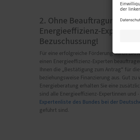
2. Ohne Beauftragung eines
Energieeffizienz-Experten 
Bezuschussung!
Für eine erfolgreiche Förderung durch BAF
einen Energieeffizienz-Experten beauftragen
Ihnen die „Bestätigung zum Antrag“ für d
beziehungsweise Finanzierung aus. Gut zu w
Energieberatung erhalten Sie eine zusätzl
sind alle Energieeffizienz-Expertinnen und -
Expertenliste des Bundes bei der Deutsch
geführt sind.