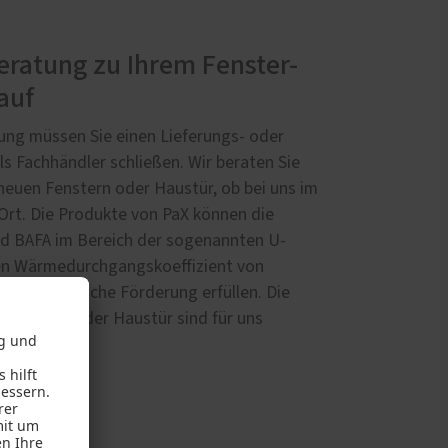
ratung zu Ihrem Fenster-
auf
ung müssen Sie einen Lieferungs- oder
ls Fachhändler schließen. Wir beraten Sie
neuen Fenstern oder Haustür, ob bei uns im
 Ort. Die Produkte von PaX können die
d BAFA im Bereich der sogenannten U-
en Wärmedurchgangskoeffizient von
r eine mögliche Förderung erfüllen. Die
r Fenster oder Haustür sind für uns