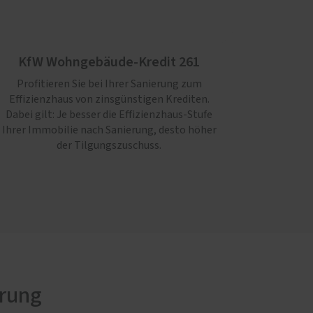
KfW Wohngebäude-Kredit 261
Profitieren Sie bei Ihrer Sanierung zum
Effizienzhaus von zinsgünstigen Krediten.
Dabei gilt: Je besser die Effizienz­haus-Stufe
Ihrer Immo­bilie nach Sanierung, desto höher
der Tilgungszuschuss.
erung