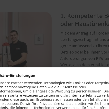
1. Kompetente Be
oder Haustürenk
Mit dem Antrag auf Förder
Leistungsvertrag mit uns a
gerne umfassend zu Ihren 
Betrieb oder bei Ihnen vor
Anforderungen von KfW un
Werte, also dem ermittelt
Fenstern und Haustüren, fü
fachgerechte Montage Ihre
selbstverständlich.
Termin vereinbaren