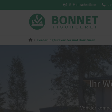
E-Mail schreiben
Je
Förderung für Fenster und Haustüren
Innenausbau
Heiko Bonnet - meine
Fenste
Geschichte
Küchen - Qualität, die begeistert
K-LIN
Zimmertüren – Innentüren
Treppen - hochwertig gefertigt
Möbel - maßgeschneidert und
Ihr W
passgenau
Sonnenschutz
Servic
Förde
Insektenschutz von PaX
Haust
Von der kompet