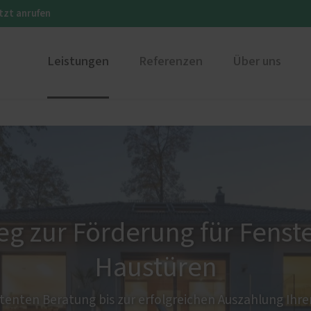
tzt anrufen
Leistungen
Referenzen
Über uns
r
Karriere
Restaurierung
Unsere 
E Aluminium
eg zur Förderung für Fenst
e
Haustüren
rung für Fenster und
üren
enten Beratung bis zur erfolgreichen Auszahlung Ihrer