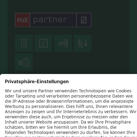





Datenschutz
Impressum
Kontakt
Heiko Bonnet © 2026