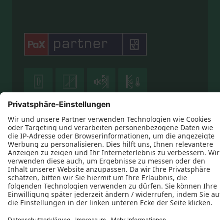





Datenschutz
Impressum
Kontakt
Heiko Bonnet © 2026