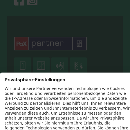





Datenschutz
Impressum
Kontakt
Heiko Bonnet © 2026