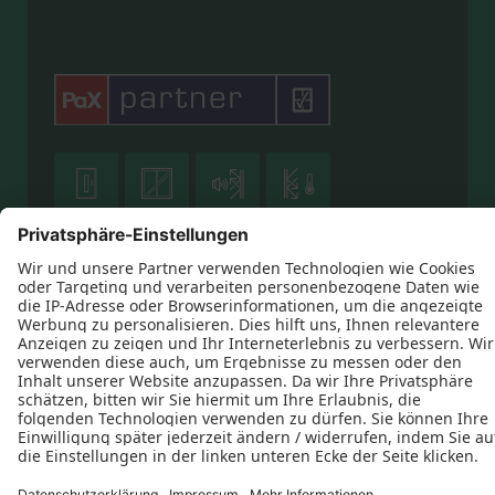





Datenschutz
Impressum
Kontakt
Heiko Bonnet © 2026