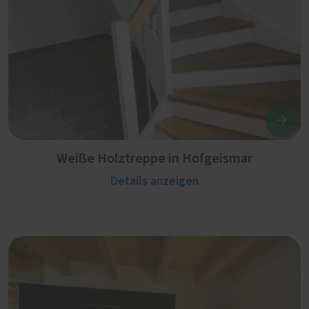
Weiße Holztreppe in Hofgeismar
Details anzeigen