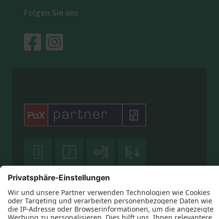
Folgen Sie uns




