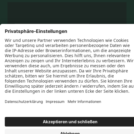





Datenschutz
Impressum
Kontakt
Heiko Bonnet © 2026