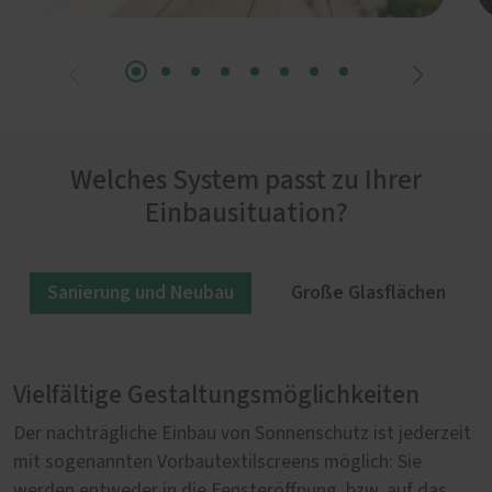
Welches System passt zu Ihrer
Einbausituation?
Sanierung und Neubau
Große Glasflächen
Vielfältige Gestaltungsmöglichkeiten
Sonnenschutz für große Glasflächen
Der nachträgliche Einbau von Sonnenschutz ist jederzeit
Für Panorama-Verglasungen eignen sich vor allem
mit sogenannten Vorbautextilscreens möglich: Sie
sogenannte Zipscreens. Der motorangetriebene Behang,
werden entweder in die Fensteröffnung, bzw. auf das
der auch bei großen Flächen nicht geteilt werden muss,