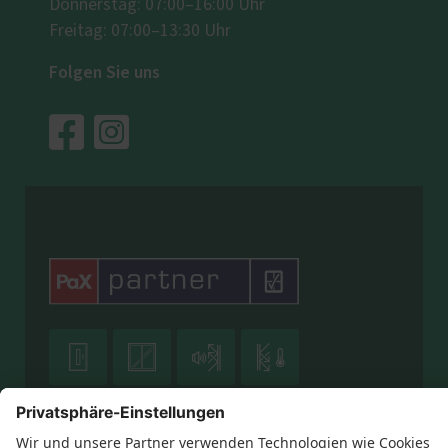
Donnerstag: 07:00–16:00 Uhr
Freitag: 07:00–13:30 Uhr
Folgen Sie uns




